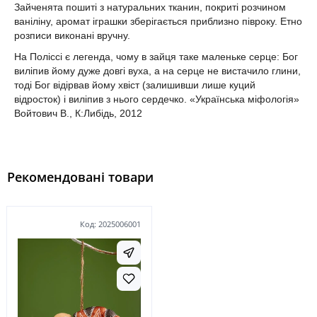
Зайченята пошиті з натуральних тканин, покриті розчином
ваніліну, аромат іграшки зберігається приблизно півроку. Етно
розписи виконані вручну.
На Поліссі є легенда, чому в зайця таке маленьке серце: Бог
виліпив йому дуже довгі вуха, а на серце не вистачило глини,
тоді Бог відірвав йому хвіст (залишивши лише куций
відросток) і виліпив з нього сердечко. «Українська міфологія»
Войтович В., К:Либідь, 2012
Рекомендовані товари
Код: 2025006001