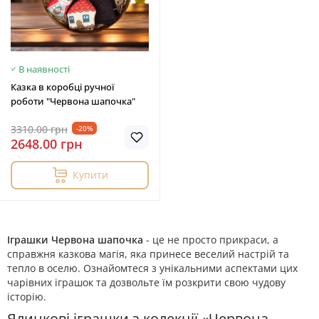
В наявності
Казка в коробці ручної
роботи "Червона шапочка"
3310.00 грн
-20%
2648.00 грн
Купити
Іграшки Червона шапочка
- це не просто прикраси, а
справжня казкова магія, яка принесе веселий настрій та
тепло в оселю. Ознайомтеся з унікальними аспектами цих
чарівних іграшок та дозвольте їм розкрити свою чудову
історію.
Ялинкові іграшки з колекції «Червона