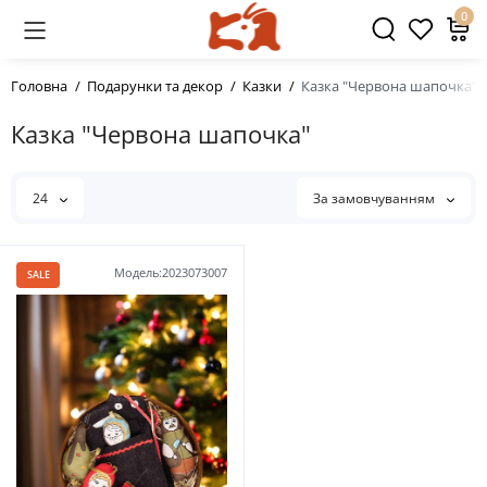
0
Головна
Подарунки та декор
Казки
Казка "Червона шапочка"
Казка "Червона шапочка"
24
За замовчуванням
Модель:2023073007
SALE