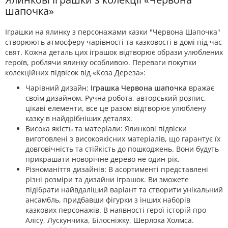
шапочка»
Іграшки на ялинку з персонажами казки "Червона Шапочка"
створюють атмосферу чарівності та казковості в домі під час
свят. Кожна деталь цих іграшок відтворює образи улюблених
героїв, роблячи ялинку особливою. Переваги покупки
колекційних підвісок від «Коза Дереза»:
Чарівний дизайн:
Іграшка Червона шапочка
вражає
своїм дизайном. Ручна робота, авторський розпис,
цікаві елементи, все це разом відтворює улюблену
казку в найдрібніших деталях.
Висока якість та матеріали: Ялинкові підвіски
виготовлені з високоякісних матеріалів, що гарантує їх
довговічність та стійкість до пошкоджень. Вони будуть
прикрашати новорічне дерево не один рік.
Різноманіття дизайнів: В асортименті представлені
різні розміри та дизайни іграшок. Ви зможете
підібрати найвдаліший варіант та створити унікальний
ансамбль, придбавши фігурки з інших наборів
казкових персонажів. В наявності герої історій про
Алісу, Лускунчика, Білосніжку, Шерлока Холмса.