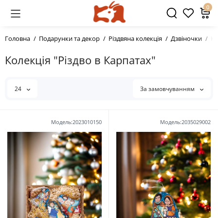
0
Головна
Подарунки та декор
Різдвяна колекція
Дзвіночки
Ко
Колекція "Різдво в Карпатах"
24
За замовчуванням
Модель:2023010150
Модель:2035029002