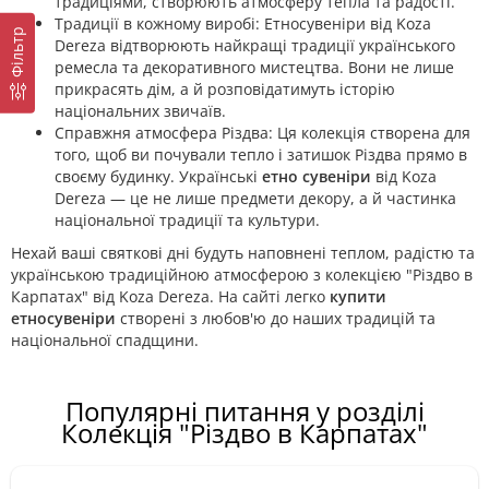
традиціями, створюють атмосферу тепла та радості.
Традиції в кожному виробі: Етносувеніри від Koza
Фільтр
Dereza відтворюють найкращі традиції українського
ремесла та декоративного мистецтва. Вони не лише
прикрасять дім, а й розповідатимуть історію
національних звичаїв.
Справжня атмосфера Різдва: Ця колекція створена для
того, щоб ви почували тепло і затишок Різдва прямо в
своєму будинку. Українські
етно сувеніри
від Koza
Dereza — це не лише предмети декору, а й частинка
національної традиції та культури.
Нехай ваші святкові дні будуть наповнені теплом, радістю та
українською традиційною атмосферою з колекцією "Різдво в
Карпатах" від Koza Dereza. На сайті легко
купити
етносувеніри
створені з любов'ю до наших традицій та
національної спадщини.
Популярні питання у розділі
Колекція "Різдво в Карпатах"