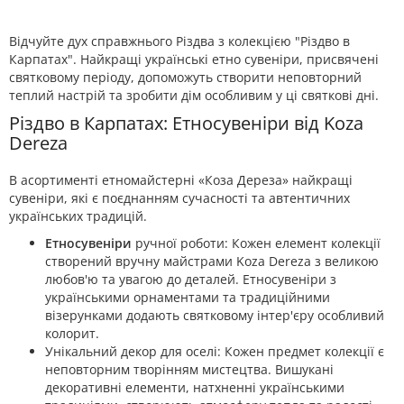
Відчуйте дух справжнього Різдва з колекцією "Різдво в
Карпатах". Найкращі українські етно сувеніри, присвячені
святковому періоду, допоможуть створити неповторний
теплий настрій та зробити дім особливим у ці святкові дні.
Різдво в Карпатах: Етносувеніри від Koza
Dereza
В асортименті етномайстерні «Коза Дереза» найкращі
сувеніри, які є поєднанням сучасності та автентичних
українських традицій.
Етносувеніри
ручної роботи: Кожен елемент колекції
створений вручну майстрами Koza Dereza з великою
любов'ю та увагою до деталей. Етносувеніри з
українськими орнаментами та традиційними
візерунками додають святковому інтер'єру особливий
колорит.
Унікальний декор для оселі: Кожен предмет колекції є
неповторним творінням мистецтва. Вишукані
декоративні елементи, натхненні українськими