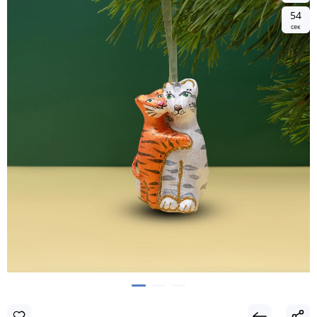
5
3
сек