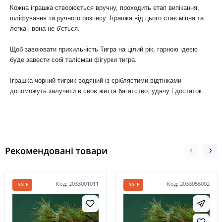
Кожна іграшка створюється вручну, проходить етап випікання,
шліфування та ручного розпису. Іграшка від цього стає міцна та
легка і вона не б'ється.
Щоб завоювати прихильність Тигра на цілий рік, гарною ідеєю
буде завести собі талісман фігурки тигра.
Іграшка чорний тигрик водяний із сріблястими відтінками -
допоможуть залучити в своє життя багатство, удачу і достаток.
Рекомендовані товари
Код: 2033001011
Код: 2033056002
SALE
SALE