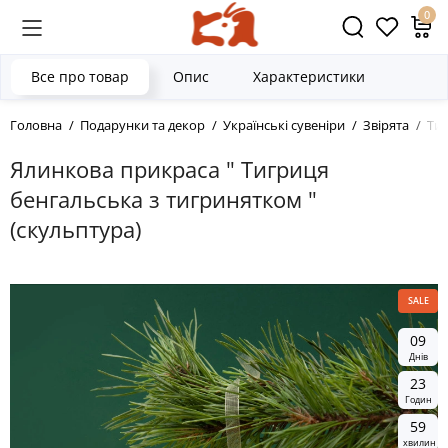
0
Все про товар
Опис
Характеристики
Головна
Подарунки та декор
Українські сувеніри
Звірята
Ти
Ялинкова прикраса " Тигриця
бенгальська з тигринятком "
(скульптура)
SALE
0
9
Днів
2
3
Годин
5
9
хвилин