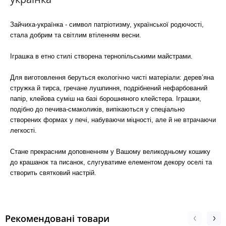
Зайчиха-українка - символ патріотизму, української родючості,
стала добрим та світлим втіленням весни.
Іграшка в етно стилі створена тернопільськими майстрами.
Для виготовлення беруться екологічно чисті матеріали: дерев’яна
стружка й тирса, гречане лушпиння, подрібнений нефарбований
папір, клейова суміш на базі борошняного клейстера. Іграшки,
подібно до печива-смаколиків, випікаються у спеціально
створених формах у печі, набуваючи міцності, але й не втрачаючи
легкості.
Стане прекрасним доповненням у Вашому великодньому кошику
до крашанок та писанок, слугуватиме елементом декору оселі та
створить святковий настрій.
Рекомендовані товари