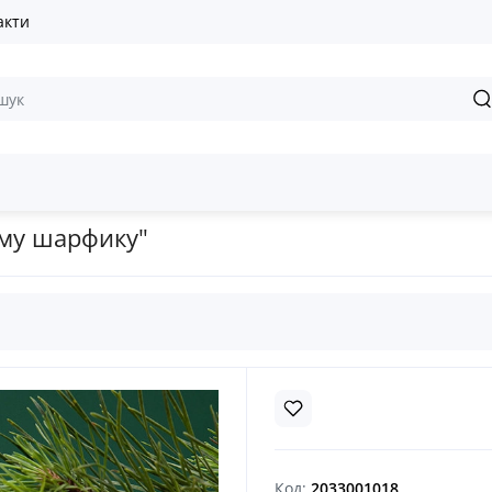
акти
 прикраси
Сувенір скульптурний "Котик в рожевому шарфику"
ому шарфику"
Код:
2033001018