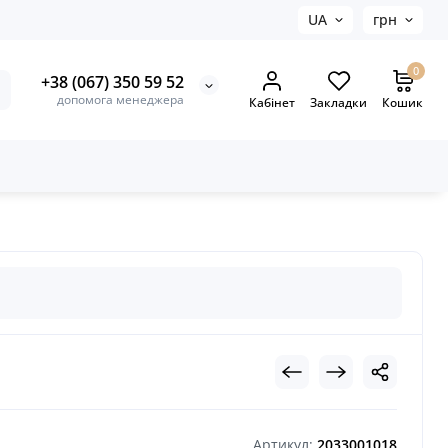
UA
грн
0
+38 (067) 350 59 52
допомога менеджера
Кабінет
Закладки
Кошик
Артикул:
2033001018