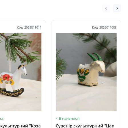
Код: 2033011011
Код: 2033011008
сті
В наявності
скульптурний "Коза
Сувенір скульптурний "Цап