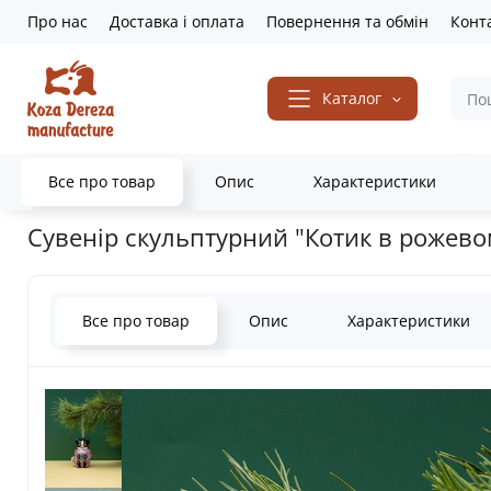
Про нас
Доставка і оплата
Повернення та обмін
Конт
Каталог
Все про товар
Опис
Характеристики
Головна
Подарунки та декор
Різдвяна колекція
Скульптурні
Сувенір скульптурний "Котик в рожев
Все про товар
Опис
Характеристики