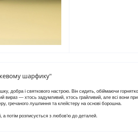
ожевому шарфику"
ку, добра і святкового настрою. Він сидить, обіймаючи горнятко 
ий вираз — хтось задумливий, хтось грайливий, але всі вони прин
еру, гречаного лушпиння та клейстеру на основі борошна.
, а потім розписується з любов’ю до деталей.