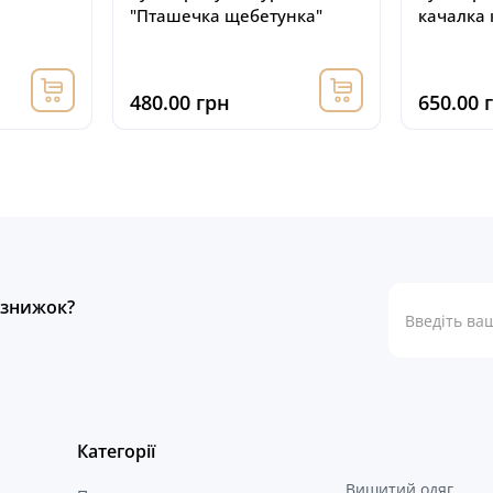
"Пташечка щебетунка"
качалка 
480.00 грн
650.00 
а знижок?
Категорії
Вишитий одяг