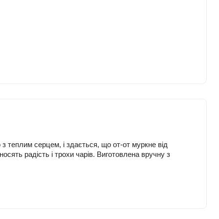
з теплим серцем, і здається, що от-от муркне від
осять радість і трохи чарів. Виготовлена вручну з