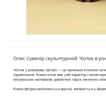
Опис Сувенір скульптурний "Котик в р
«Котик у рожевому светрі» — це маленьке втілення затиш
задоволення. Кожен котик має свій характер і неповторн
натуральних матеріалів: дерев’яної тирси, меленого пап
Кожна фігурка виліплюється вручну, випікається у формі