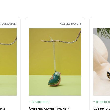
: 2033006017
Код: 2033006018
В наявності
В наявно
ний
Сувенір скульптурний
Сувенір 