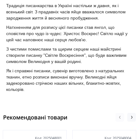
Традиція писанкарства в Україні настільки ж давня, як і
всенький світ. З прадавніх часів яйце вважалося символом
зародження життя й весняного пробудження.
Натхненням для розпису цієї писанки став янгол, що
сповістив про чудо із чудес: Христос Воскрес! Світло надії у
цей час наповнює наші серця любов'ю.
З чистими помислами та щирим серцем наші майстрині
створили писанку "Світле Воскресіння", що буде важливим
символом Великодня у вашій родині.
Як і справжні писанки, сувенір виготовлено з натуральних
тканин, етно розписи виконані вручну. Великодні яйця
задекоровано стрічкою наших вільних, блакитно-жовтих,
кольорів.
Рекомендовані товари
Код: 2025048001
Код: 2025048004