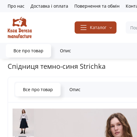
Про нас
Доставка і оплата
Повернення та обмін
Конт
Каталог
Все про товар
Опис
Головна
Вишитий одяг
Машинна вишивка
Жінкам
Вишиті
Спідниця темно-синя Strichka
Все про товар
Опис