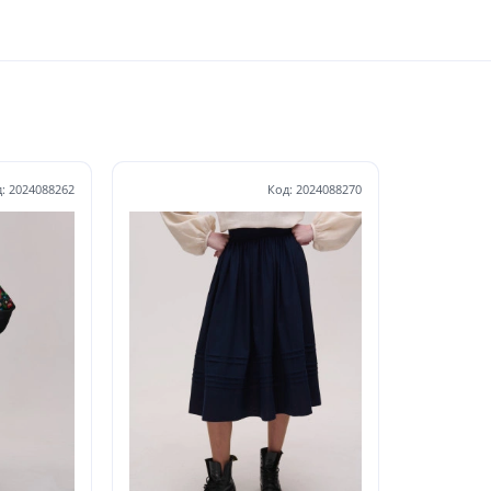
: 2024088262
Код: 2024088270