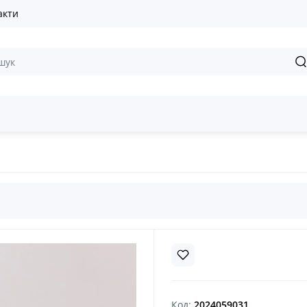
акти
 сукні
Спідниця темно-синя Strichka
Код:
2024059031