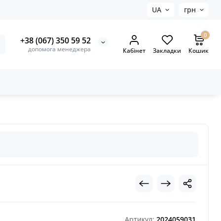
UA
грн
0
+38 (067) 350 59 52
допомога менеджера
Кабінет
Закладки
Кошик
Артикул:
2024059031