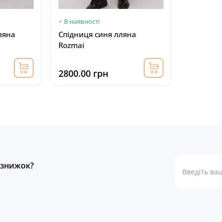
В наявності
ляна
Спідниця синя лляна
Rozmai
2800.00 грн
а знижок?