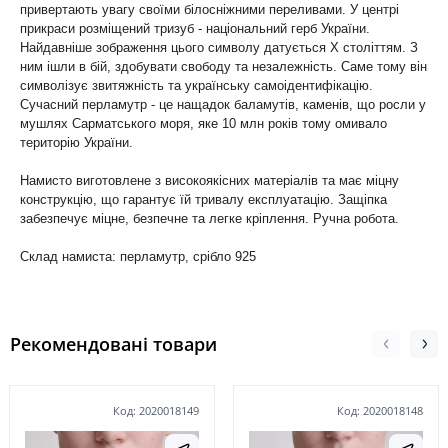
привертають увагу своїми білосніжними переливами. У центрі
прикраси розміщений тризуб - національний герб України.
Найдавніше зображення цього символу датується X століттям. З
ним ішли в бій, здобувати свободу та незалежність. Саме тому він
символізує звитяжність та українську самоідентифікацію.
Сучасний перламутр - це нащадок баламутів, каменів, що росли у
мушлях Сарматського моря, яке 10 млн років тому омивало
територію України.
Намисто виготовлене з високоякісних матеріалів та має міцну
конструкцію, що гарантує їй тривалу експлуатацію. Защіпка
забезпечує міцне, безпечне та легке кріплення. Ручна робота.
Склад намиста: перламутр, срібло 925
Рекомендовані товари
Код: 2020018149
Код: 2020018148