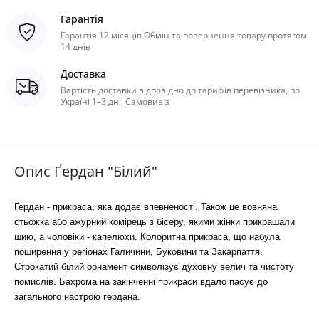
Гарантія
Гарантія 12 місяців Обмін та повернення товару протягом
14 днів
Доставка
Вартість доставки відповідно до тарифів перевізника, по
Україні 1–3 дні, Самовивіз
Опис Ґердан "Білий"
Гердан - прикраса, яка додає впевненості. Також це вовняна
стьожка або ажурний комірець з бісеру, якими жінки прикрашали
шию, а чоловіки - капелюхи. Колоритна прикраса, що набула
поширення у регіонах Галичини, Буковини та Закарпаття.
Строкатий білий орнамент символізує духовну велич та чистоту
помислів. Бахрома на закінченні прикраси вдало пасує до
загального настрою гердана.