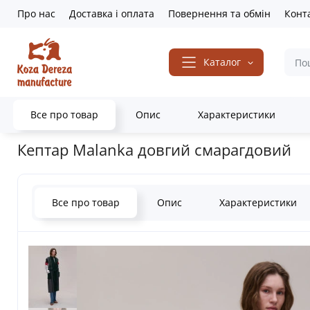
Про нас
Доставка і оплата
Повернення та обмін
Конт
Каталог
Все про товар
Опис
Характеристики
Головна
Одяг та аксесуари
Кептарі
Кептар Malanka довгий 
Кептар Malanka довгий смарагдовий
Все про товар
Опис
Характеристики