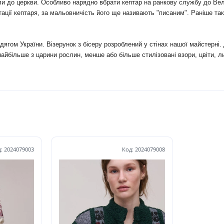
ли до церкви. Особливо нарядно вбрати кептар на ранкову службу до Ве
нтації кептаря, за мальовничість його ще називають "писаним". Раніше т
дягом України. Візерунок з бісеру розроблений у стінах нашої майстерн
йбільше з царини рослин, менше або більше стилізовані взори, цвіти, ли
: 2024079003
Код: 2024079008