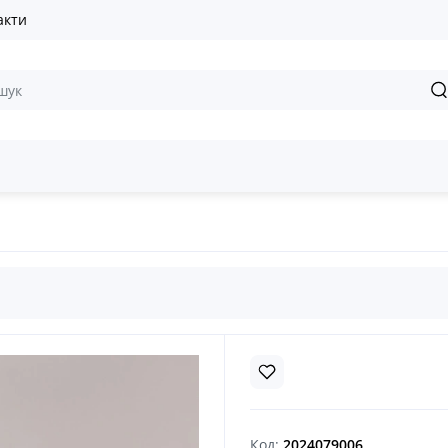
акти
смарагдовий
Код:
2024079006