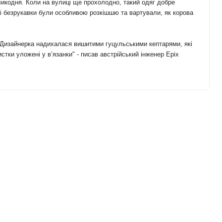
ликодня. Коли на вулиці ще прохолодно, такий одяг добре
акі безрукавки були особливою розкішшю та вартували, як корова
і. Дизайнерка надихалася вишитими гуцульськими кептарями, які
стки уложені у в’язанки" - писав австрійський інженер Еріх