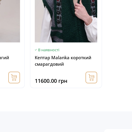
В наявності
вгий
Кептар Malanka короткий
смарагдовий
11600.00 грн