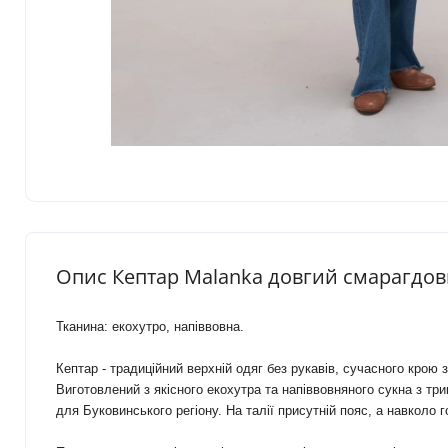
Опис Кептар Malanka довгий смарагдо
Тканина: екохутро, напіввовна.
Кептар - традиційний верхній одяг без рукавів, сучасного крою 
Виготовлений з якісного екохутра та напіввовняного сукна з т
для Буковинського регіону. На талії присутній пояс, а навколо 