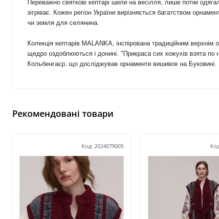
Переважно святкові кептарі шили на весілля, лише потім одяга
зігріває. Кожен регіон України вирізняється багатством орнаме
чи земля
для селянина.
Колекція кептарів MALANKA, інспірована традиційним верхнім о
щедро оздоблюються і донині. "Прикраса сих кожухів взята по на
Кольбенгаєр, що досліджував орнаменти вишивок на Буковині.
Рекомендовані товари
Код: 2024079005
Код