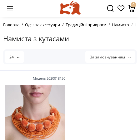
0
Головна
Одяг та аксесуари
Традиційні прикраси
Намисто
На
Намиста з кутасами
24
За замовчуванням
Модель:2020018130