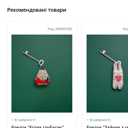
Рекомендовані товари
Код: 2002001002
Код
В наявності
В наявності
Брелок "Котик грубасик"
Брелок "Зайчик з 