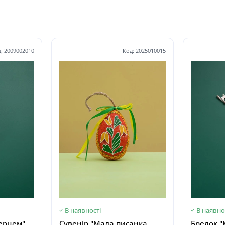
: 2009002010
Код: 2025010015
В наявності
В наявно
серцем"
Сувенір "Мала писанка
Брелок "