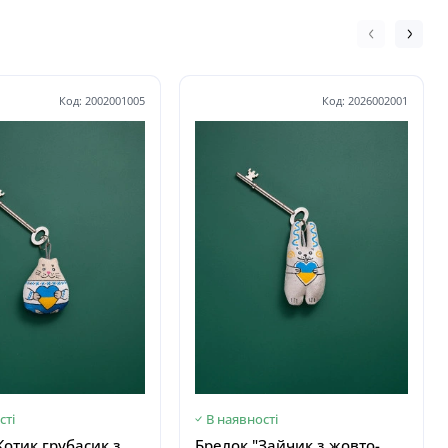
Код: 2002001005
Код: 2026002001
сті
В наявності
Котик грубасик з
Брелок "Зайчик з жовто-