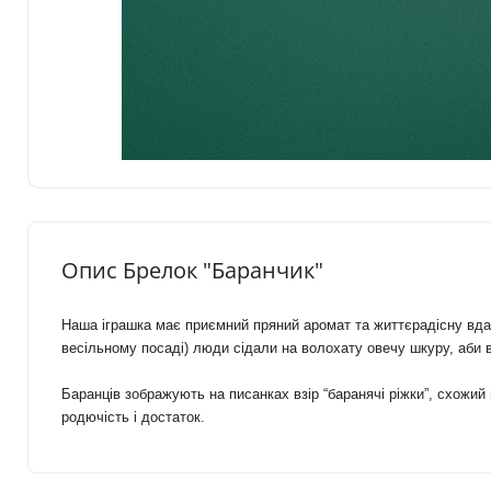
Опис Брелок "Баранчик"
Наша іграшка має приємний пряний аромат та життєрадісну вдач
весільному посаді) люди сідали на волохату овечу шкуру, аби в
Баранців зображують на писанках взір “баранячі ріжки”, схожий
родючість і достаток.