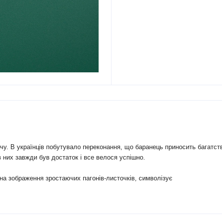
у. В українців побутувало переконання, що баранець приносить багатств
 них завжди був достаток і все велося успішно.
 на зображення зростаючих пагонів-листочків, символізує