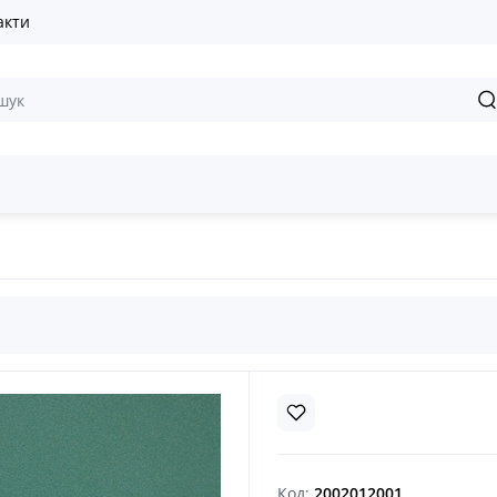
акти
Код:
2002012001